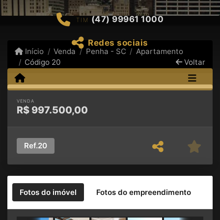
(47) 99961 1000
TIM
Redes sociais
Início
Venda
Penha - SC
Apartamento
Código 20
Voltar
VENDA
R$
997.500,00
Ref.
20
Fotos do imóvel
Fotos do empreendimento