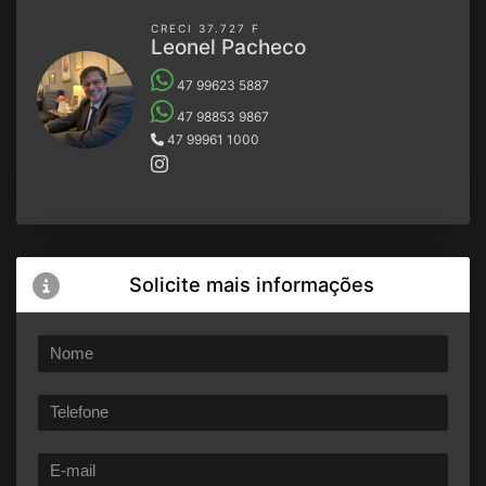
CRECI 37.727 F
Leonel Pacheco
47 99623 5887
47 98853 9867
47 99961 1000
Solicite mais informações