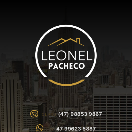
(47) 98853 9867
CLARO
47 99623 5887
TIM