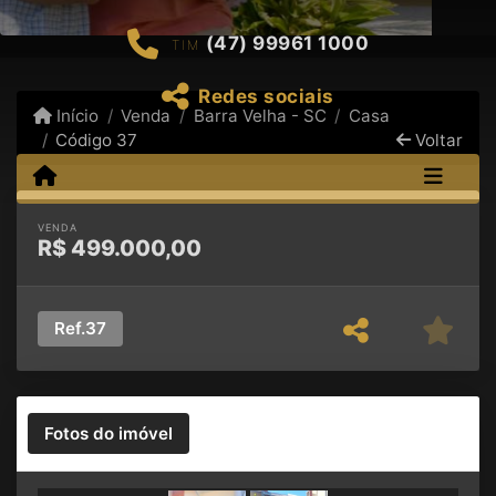
(47) 99961 1000
TIM
Redes sociais
Início
Venda
Barra Velha - SC
Casa
Código 37
Voltar
VENDA
R$
499.000,00
Ref.
37
Fotos do imóvel