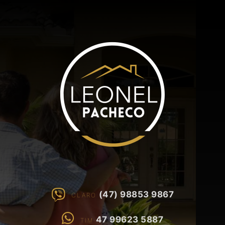
(47) 98853 9867
CLARO
47 99623 5887
TIM