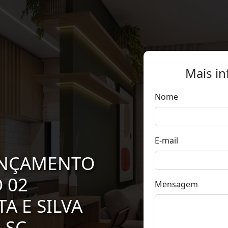
Mais i
Nome
E-mail
ANÇAMENTO
 02
Mensagem
A E SILVA
 SC