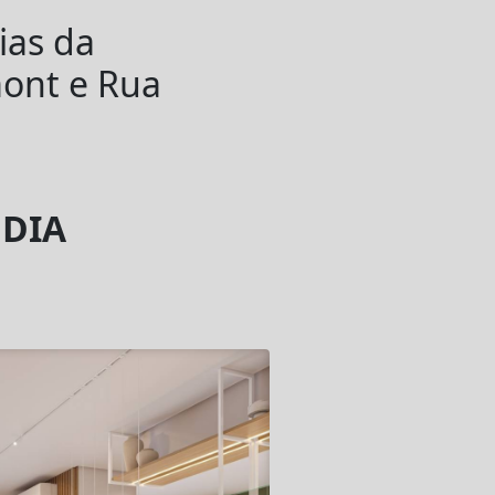
vias da
ont e Rua
 DIA