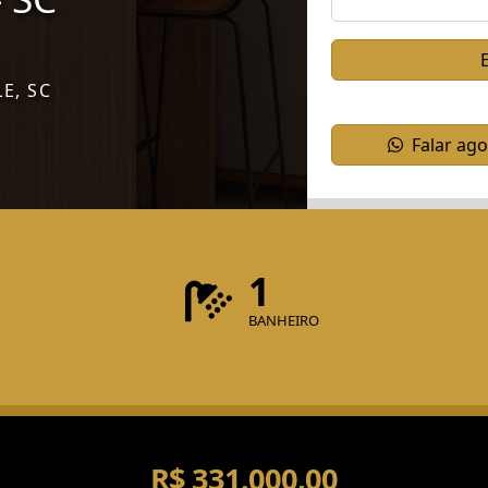
LE, SC
Falar ag
1
BANHEIRO
R$ 331.000,00