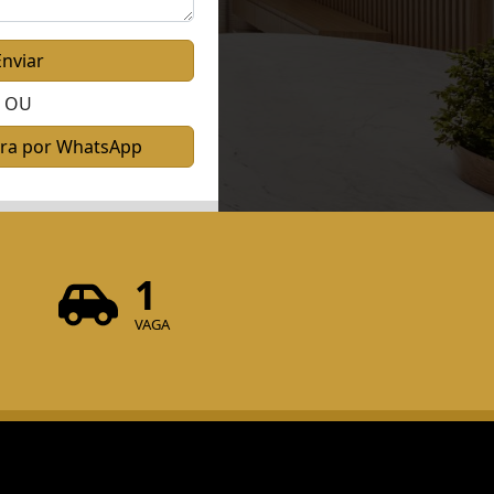
Enviar
OU
ora por WhatsApp
1
VAGA