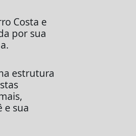
rro Costa e
ida por sua
a.
ma estrutura
estas
mais,
ê e sua