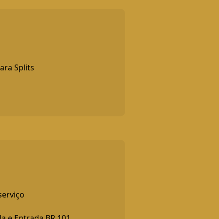
ara Splits
serviço
ída e Entrada BR 101